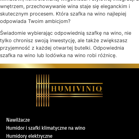
wnętrzem, przechowywanie wina staje się eleganckim i
skutecznym procesem. Która szafka na wino najlepiej
odpowiada Twoim ambicjom?
Świadomie wybierając odpowiednią szafkę na wino, nie
tylko chronisz swoją inwestycję, ale także zwiększasz
przyjemność z każdej otwartej butelki. Odpowiednia
szafka na wino lub lodówka na wino robi różnicę.
Nawilżacze
Humidor i szafki klimatyczne na wino
Humidory elektryczne