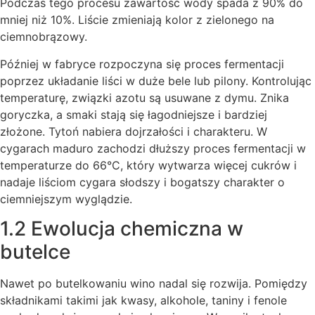
Podczas tego procesu zawartość wody spada z 90% do
mniej niż 10%. Liście zmieniają kolor z zielonego na
ciemnobrązowy.
Później w fabryce rozpoczyna się proces fermentacji
poprzez układanie liści w duże bele lub pilony. Kontrolując
temperaturę, związki azotu są usuwane z dymu. Znika
goryczka, a smaki stają się łagodniejsze i bardziej
złożone. Tytoń nabiera dojrzałości i charakteru. W
cygarach maduro zachodzi dłuższy proces fermentacji w
temperaturze do 66°C, który wytwarza więcej cukrów i
nadaje liściom cygara słodszy i bogatszy charakter o
ciemniejszym wyglądzie.
1.2 Ewolucja chemiczna w
butelce
Nawet po butelkowaniu wino nadal się rozwija. Pomiędzy
składnikami takimi jak kwasy, alkohole, taniny i fenole