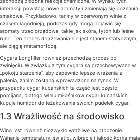
zachodzą złożone reakcje chemiczne. W wyniku tych
interakcji powstają nowe aromaty i zmieniają się doznania
smakowe. Przykładowo, taniny w czerwonym winie z
czasem łagodnieją, podczas gdy mogą pojawić się
aromaty trzeciorzędowe, takie jak skóra, tytoń lub leśne
runo. Ten proces dojrzewania nie jest stanem statycznym,
ale ciągłą metamorfozą.
Cygara Longfiller również przechodzą proces po
zwinięciu. W związku z tym cygara są przechowywane w
„pokoju starzenia”, aby zapewnić lepsze wrażenia z
palenia, zanim zostaną wprowadzone na rynek. W
przypadku cygar kubańskich ta część jest często
pomijana, dlatego wielu miłośników cygar kubańskich
kupuje humidor do leżakowania swoich pudełek cygar.
1.3 Wrażliwość na środowisko
Wino jest również niezwykle wrażliwe na otoczenie.
Wahania temperatury, światło, wibracje i jakość korka mają