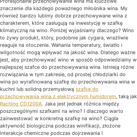
Profesjonalne przechowywanie wina ma kluczowe
znaczenie dla każdego poważnego miłośnika wina. My
również bardzo lubimy dobrze przechowywane wina z
charakterem, które zasługują na inwestycję w szafkę
klimatyczną na wino. Poniżej wyjaśniamy dlaczego? Wino
to żywy produkt, który, podobnie jak cygara, wrażliwie
reaguje na otoczenie. Wahania temperatury, światło i
wilgotność mogą wpływać na jakość wina. Dlatego ważne
jest, aby przechowywać wino w sposób odpowiedzialny w
najlepszej szafce do przechowywania wina. Istnieją różne
rozwiązania w tym zakresie, od prostej chłodziarki do
wina po wyrafinowaną szafkę do przechowywania wina w
kuchni lub solidną przemysłową
szafkę do
przechowywania wina z elektrycznym humidorem
, taką jak
Raching CD1200A
. Jaka jest jednak różnica między
poszczególnymi szafkami na wino? I dlaczego warto
zainwestować w konkretną szafkę na wino? Ciągła
aktywność biologiczna podczas winifikacji, złożone
interakcje chemiczne podczas dojrzewania i