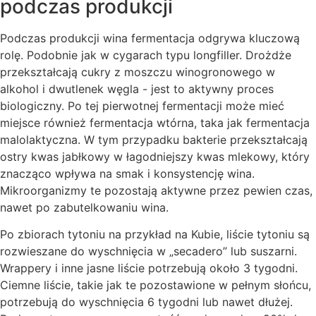
podczas produkcji
Podczas produkcji wina fermentacja odgrywa kluczową
rolę. Podobnie jak w cygarach typu longfiller. Drożdże
przekształcają cukry z moszczu winogronowego w
alkohol i dwutlenek węgla - jest to aktywny proces
biologiczny. Po tej pierwotnej fermentacji może mieć
miejsce również fermentacja wtórna, taka jak fermentacja
malolaktyczna. W tym przypadku bakterie przekształcają
ostry kwas jabłkowy w łagodniejszy kwas mlekowy, który
znacząco wpływa na smak i konsystencję wina.
Mikroorganizmy te pozostają aktywne przez pewien czas,
nawet po zabutelkowaniu wina.
Po zbiorach tytoniu na przykład na Kubie, liście tytoniu są
rozwieszane do wyschnięcia w „secadero” lub suszarni.
Wrappery i inne jasne liście potrzebują około 3 tygodni.
Ciemne liście, takie jak te pozostawione w pełnym słońcu,
potrzebują do wyschnięcia 6 tygodni lub nawet dłużej.