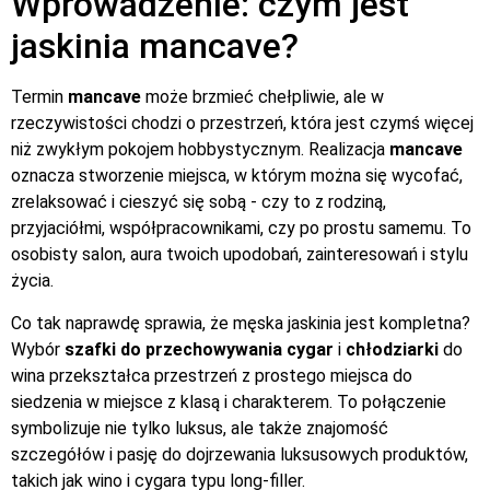
Wprowadzenie: czym jest
jaskinia mancave?
Termin
mancave
może brzmieć chełpliwie, ale w
rzeczywistości chodzi o przestrzeń, która jest czymś więcej
niż zwykłym pokojem hobbystycznym. Realizacja
mancave
oznacza stworzenie miejsca, w którym można się wycofać,
zrelaksować i cieszyć się sobą - czy to z rodziną,
przyjaciółmi, współpracownikami, czy po prostu samemu. To
osobisty salon, aura twoich upodobań, zainteresowań i stylu
życia.
Co tak naprawdę sprawia, że męska jaskinia jest kompletna?
Wybór
szafki do przechowywania cygar
i
chłodziarki
do
wina przekształca przestrzeń z prostego miejsca do
siedzenia w miejsce z klasą i charakterem. To połączenie
symbolizuje nie tylko luksus, ale także znajomość
szczegółów i pasję do dojrzewania luksusowych produktów,
takich jak wino i cygara typu long-filler.