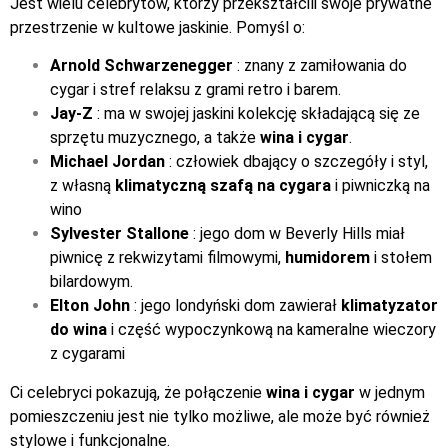
Jest wielu celebrytów, którzy przekształcili swoje prywatne
przestrzenie w kultowe jaskinie. Pomyśl o:
Arnold Schwarzenegger
: znany z zamiłowania do
cygar i stref relaksu z grami retro i barem.
Jay-Z
: ma w swojej jaskini kolekcję składającą się ze
sprzętu muzycznego, a także
wina i cygar
.
Michael Jordan
: człowiek dbający o szczegóły i styl,
z własną
klimatyczną szafą na cygara
i piwniczką na
wino
Sylvester Stallone
: jego dom w Beverly Hills miał
piwnicę z rekwizytami filmowymi,
humidorem
i stołem
bilardowym.
Elton John
: jego londyński dom zawierał
klimatyzator
do wina
i część wypoczynkową na kameralne wieczory
z cygarami
Ci celebryci pokazują, że połączenie
wina i cygar
w jednym
pomieszczeniu jest nie tylko możliwe, ale może być również
stylowe i funkcjonalne.