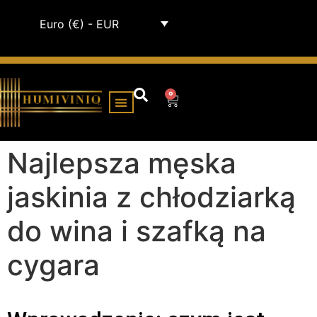
Euro (€) - EUR
0
SZAFKI NA HUMIDORY
Najlepsza męska
jaskinia z chłodziarką
do wina i szafką na
cygara