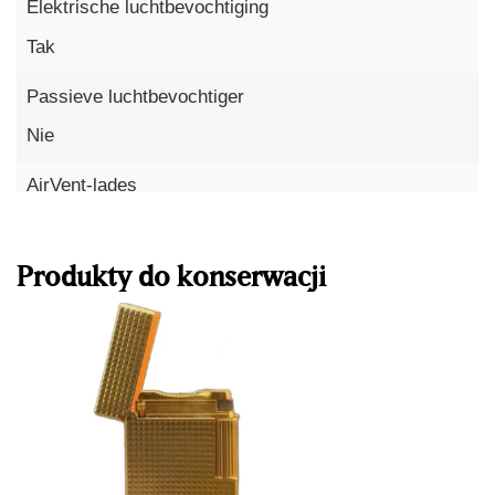
Elektrische luchtbevochtiging
Tak
Passieve luchtbevochtiger
Nie
AirVent-lades
Dowiedz się więcej
Tak
Produkty do konserwacji
Ribtech ventilatiekanalen
Nie
Objętość
340 L
Hoogte
175 cm