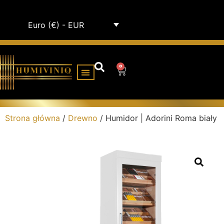
Euro (€) - EUR
0
SZAFKI NA HUMIDORY
Strona główna
/
Drewno
/ Humidor | Adorini Roma biały