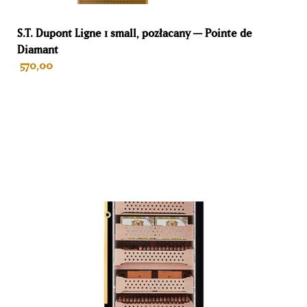
Breedte
S.T. Dupont Ligne 1 small, pozłacany — Pointe de
Diamant
65 cm
570,00
Diepte
45 cm
DODAJ DO KOSZYKA
Kleur
Biały
Materiał
Drewno
Gwarancja
Życie
Zamiar