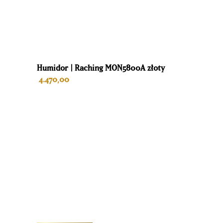
Humidor | Raching MON5800A złoty
4.470,00
NU VOORUIT BESTELLEN