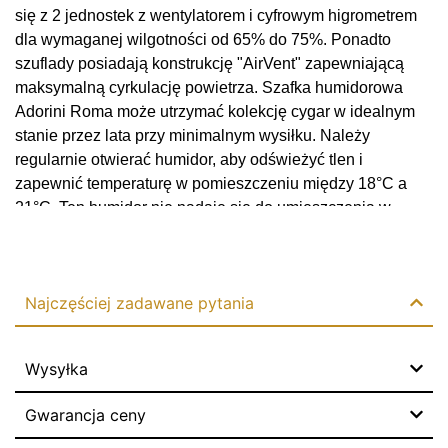
się z 2 jednostek z wentylatorem i cyfrowym higrometrem
dla wymaganej wilgotności od 65% do 75%. Ponadto
szuflady posiadają konstrukcję "AirVent" zapewniającą
maksymalną cyrkulację powietrza. Szafka humidorowa
Adorini Roma może utrzymać kolekcję cygar w idealnym
stanie przez lata przy minimalnym wysiłku. Należy
regularnie otwierać humidor, aby odświeżyć tlen i
zapewnić temperaturę w pomieszczeniu między 18°C a
21°C. Ten humidor nie nadaje się do umieszczenia w
Dowiedz się więcej
wilgotnym pomieszczeniu lub na ogrzewaniu podłogowym.
Dzięki eleganckiemu wzornictwu, wysokiej jakości
materiałom i zaawansowanym funkcjom, humidor ten jest
Najczęściej zadawane pytania
luksusem dla każdego miłośnika cygar.
Projekt
Wysyłka
Humidor Adorini Roma jest pokryty kilkoma pięknymi
warstwami lakieru. To sprawia, że humidor Adorini Roma
Gwarancja ceny
jest ucztą dla oczu. Ten humidor to coś więcej niż tylko