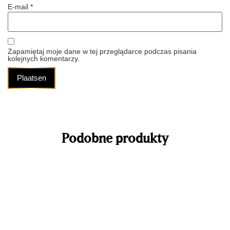
konstrukcją "AirVent", wilgotność może być przenoszona z
E-mail
*
niskiego do wysokiego poziomu. Jednostka sterująca z
cyfrowym higrometrem posiada cyfrowy wyświetlacz z
następującymi opcjami wyświetlania:
Aktualna wilgotność względna w procentach
Zapamiętaj moje dane w tej przeglądarce podczas pisania
kolejnych komentarzy.
Ustawienie wilgotności względnej w procentach
Średnia wilgotność względna w procentach
Aktualna temperatura w stopniach Celsjusza lub
Fahrenheita
Aktualny poziom wody w zbiorniku
Cedr hiszpański
Podobne produkty
Szuflady w humidorze i jego wnętrze są w całości
wyłożone prawdziwym hiszpańskim cedrem. Przewaga
nad humidorami bez hiszpańskiego cedru wewnątrz jest
ogromna. Wilgotność i temperatura pozostają bardziej
stabilne. Dzięki oddychającemu środowisku cygara
pozostają świeże i wolne od pleśni. Aromat hiszpańskiego
cedru dobrze wpływa na smak cygar. Cedr hiszpański