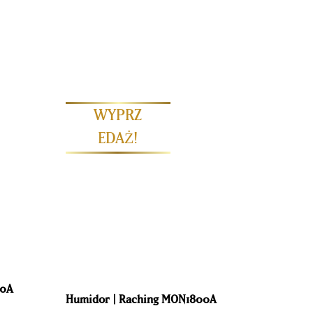
a i cygar. Raching zajmuje się projektowaniem i
zechowywanie i starzenie win i cygar. Te
n po Bliski Wschód i od Europy po Stany
ają przechowywanie i dojrzewanie
iednie do atrakcyjnej prezentacji cennej
00A
Humidor | Raching MON1800A