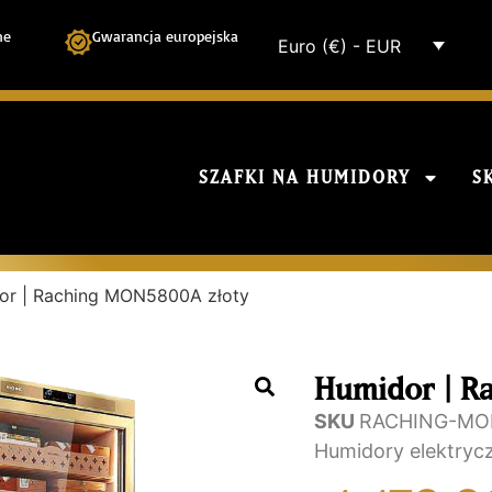
ne
Gwarancja europejska
Euro (€) - EUR
SZAFKI NA HUMIDORY
S
or | Raching MON5800A złoty
Humidor | R
SKU
RACHING-MO
Humidory elektryc