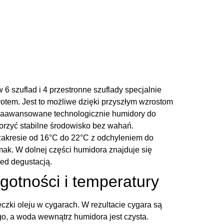
6 szuflad i 4 przestronne szuflady specjalnie
otem. Jest to możliwe dzięki przyszłym wzrostom
to zaawansowane technologicznie humidory do
worzyć stabilne środowisko bez wahań.
akresie od 16°C do 22°C z odchyleniem do
k. W dolnej części humidora znajduje się
ed degustacją.
gotności i temperatury
czki oleju w cygarach. W rezultacie cygara są
go, a woda wewnątrz humidora jest czysta.