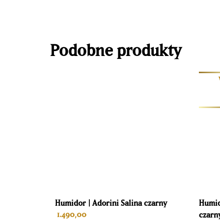
Od 2004 roku firma Raching ugruntowała swoją p
budową innowacyjnych szafek do przechowywania,
elektryczne klimatyzatory do wina i humidory są
Zjednoczone.
HumiViniQ jest importerem na Eur
Podobne produkty
ekskluzywnych win i cygar w profesjonalny sposó
kolekcji.
Humidor | Adorini Salina czarny
Humid
1.490,00
czarn