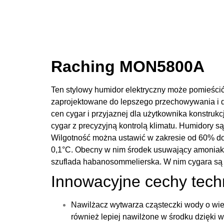
Weryfikacja
Nie
membrany
Objętość
580 L
Raching MON5800A
Hoogte
185 cm
Ten stylowy humidor elektryczny może pomieścić 
Breedte
69 cm
zaprojektowane do lepszego przechowywania i do
cen cygar i przyjaznej dla użytkownika konstru
Diepte
70 cm
cygar z precyzyjną kontrolą klimatu. Humidory s
Wilgotność można ustawić w zakresie od 60% d
Gewicht
131 kg
0,1°C. Obecny w nim środek usuwający amoniak 
Kleur
szuflada habanosommelierska. W nim cygara są 
Złoto
Innowacyjne cechy techn
Interieur
Cedr hiszpański
Nawilżacz wytwarza cząsteczki wody o wielk
Lades
6 i 4 szuflady
również lepiej nawilżone w środku dzięki 