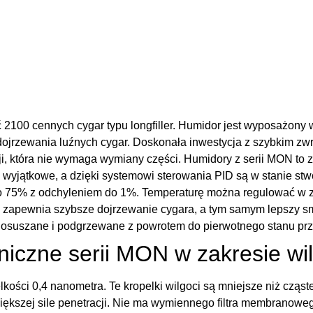
2100 cennych cygar typu longfiller. Humidor jest wyposażony w 
jrzewania luźnych cygar. Doskonała inwestycja z szybkim zwr
kcji, która nie wymaga wymiany części. Humidory z serii MON 
ą wyjątkowe, a dzięki systemowi sterowania PID są w stanie st
o 75% z odchyleniem do 1%. Temperaturę można regulować w z
zapewnia szybsze dojrzewanie cygara, a tym samym lepszy sma
osuszane i podgrzewane z powrotem do pierwotnego stanu prz
iczne serii MON w zakresie wil
ości 0,4 nanometra. Te kropelki wilgoci są mniejsze niż cząste
większej sile penetracji. Nie ma wymiennego filtra membranowe