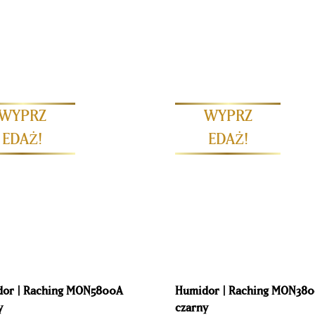
ozycję na rynku wysokiej klasy elektrycznych humidorów do win
 które regulują wewnętrzny klimat, umożliwiając doskonałe pr
 sprzedawane miłośnikom wina i cygar na całym świecie, od Chi
opę. Szafy klimatyczne na wino i humidory na cygara umożliwi
b. Są to unikalne i luksusowe szafki do przechowywania, odpow
or | Raching MON5800A
Humidor | Raching MON38
y
czarny