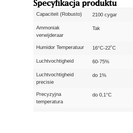
Specyfikacja produktu
Capaciteit (Robusto)
2100 cygar
Ammoniak
Tak
verwijderaar
Humidor Temperatuur
16°C-22˚C
Luchtvochtigheid
60-75%
Luchtvochtigheid
do 1%
precisie
Precyzyjna
do 0,1°C
temperatura
Sensoren
7
Dowiedz się więcej
Gwarancja
2 lata dla osób fi