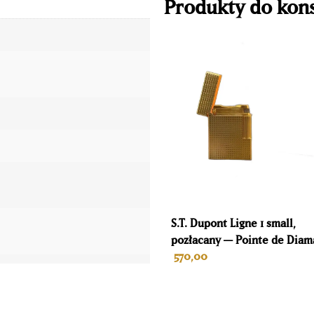
Produkty do kon
S.T. Dupont Ligne 1 small,
pozłacany — Pointe de Diam
570,00
zycznych
DODAJ DO KOSZYKA