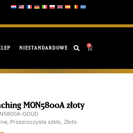
0
KLEP
NIESTANDARDOWE
aching MON5800A złoty
N5800A-GOUD
zne
,
Przezroczyste szkło
,
Złoto