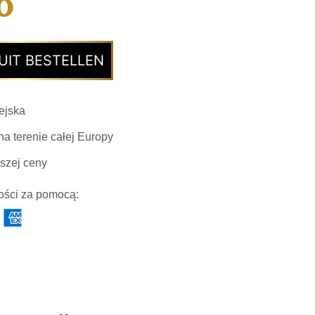
0
UIT BESTELLEN
ejska
a terenie całej Europy
szej ceny
ości za pomocą: