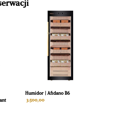
serwacji
Humidor | Afidano B6
3.500,00
ant
DODAJ DO KOSZYKA